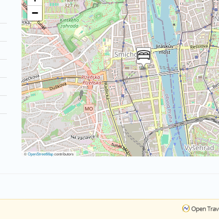
−
©
OpenStreetMap
contributors