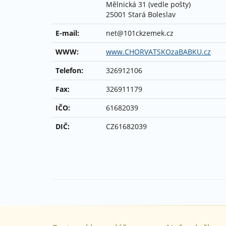
Mělnická 31 (vedle pošty)
25001 Stará Boleslav
E-mail:
net@101ckzemek.cz
WWW:
www.CHORVATSKOzaBABKU.cz
Telefon:
326912106
Fax:
326911179
IČO:
61682039
DIČ:
CZ61682039