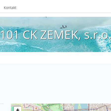
Kontakt
101 CK ZEMEK, s.r.o
+