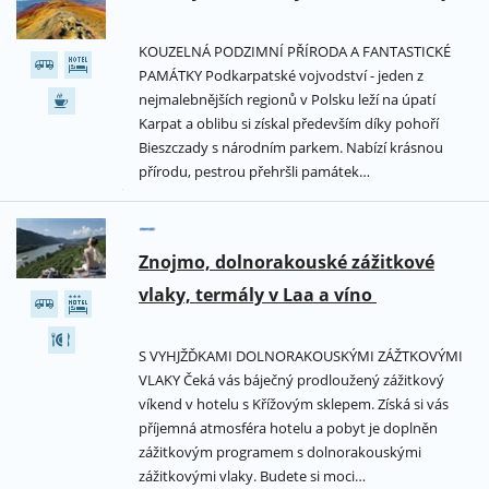
KOUZELNÁ PODZIMNÍ PŘÍRODA A FANTASTICKÉ
PAMÁTKY Podkarpatské vojvodství - jeden z
nejmalebnějších regionů v Polsku leží na úpatí
Karpat a oblibu si získal především díky pohoří
Bieszczady s národním parkem. Nabízí krásnou
přírodu, pestrou přehršli památek…
Znojmo, dolnorakouské zážitkové
vlaky, termály v Laa a víno
S VYHJŽĎKAMI DOLNORAKOUSKÝMI ZÁŽTKOVÝMI
VLAKY Čeká vás báječný prodloužený zážitkový
víkend v hotelu s Křížovým sklepem. Získá si vás
příjemná atmosféra hotelu a pobyt je doplněn
zážitkovým programem s dolnorakouskými
zážitkovými vlaky. Budete si moci…